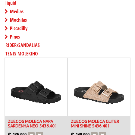
liquid
Medias
Mochilas
Piccadilly
Pines
RIDER/SANDALIAS
TENIS MOLEKIHO
ZUECOS MOLECA NAPA
ZUECOS MOLECA GLITER
SARDENHA NEO 5436.401
MINI SHINE 5436.401
₲
135.000
₲
140.000