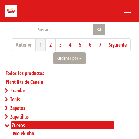
Menú
de
Naveg
Anterior
1
2
3
4
5
6
7
Siguiente
Ordenar por
Todos los productos
Plantillas de Canela
Prendas
Tenis
Zapatos
Zapatillas
Zuecos
Molekinha