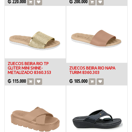
₲
220.000
₲
200.000
ZUECOS BEIRA RIO TP
GLITER MINI SHINE-
ZUECOS BEIRA RIO NAPA
METALIZADO 8360.353
TURIM 8360.303
₲
115.000
₲
105.000