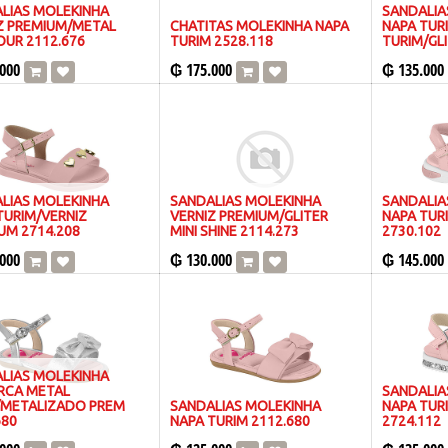
LIAS MOLEKINHA
SANDALIA
Z PREMIUM/METAL
CHATITAS MOLEKINHA NAPA
NAPA TURI
UR 2112.676
TURIM 2528.118
TURIM/GLI
000
₲
175.000
₲
135.000
LIAS MOLEKINHA
SANDALIAS MOLEKINHA
SANDALIA
TURIM/VERNIZ
VERNIZ PREMIUM/GLITER
NAPA TUR
UM 2714.208
MINI SHINE 2114.273
2730.102
000
₲
130.000
₲
145.000
LIAS MOLEKINHA
RCA METAL
SANDALIA
METALIZADO PREM
SANDALIAS MOLEKINHA
NAPA TUR
680
NAPA TURIM 2112.680
2724.112