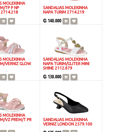
S MOLEKINHA
M/TP P NP
SANDALIAS MOLEKINHA
 2714.218
NAPA TURIM 2714.219
₲
140.000
S MOLEKINHA
SANDALIAS MOLEKINHA
IM/VERNIZ GLOW
NAPA TURIM/GLITER MINI
SHINE 2112.679
₲
130.000
S MOLEKINHA
IM/VZ PREM/T PR
SANDALIAS MOLEKINHA
VERNIZ LONDON 2579.100