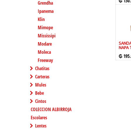
₲
130.
Grendha
Ipanema
Klin
Mimope
Mississipi
Modare
SANDA
NAPA 
Moleca
₲
195.
Freeway
Chatitas
Carteras
Mules
Bebe
Cintos
COLECCION ALBIRROJA
Escolares
Lentes