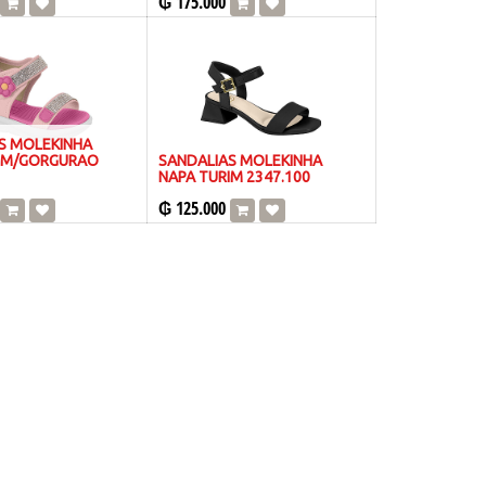
₲
175.000
S MOLEKINHA
IM/GORGURAO
SANDALIAS MOLEKINHA
NAPA TURIM 2347.100
₲
125.000