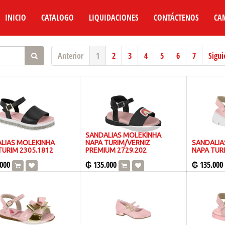
INICIO
CATALOGO
LIQUIDACIONES
CONTÁCTENOS
CA
Anterior
1
2
3
4
5
6
7
Sigui
SANDALIAS MOLEKINHA
LIAS MOLEKINHA
NAPA TURIM/VERNIZ
SANDALIA
TURIM 2305.1812
PREMIUM 2729.202
NAPA TURI
000
₲
135.000
₲
135.000