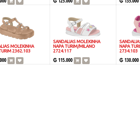
000
₲
125.000
₲
135.000
SANDALIAS MOLEKINHA
SANDALIA
LIAS MOLEKINHA
NAPA TURIM/MILANO
NAPA TUR
TURIM 2362.103
2724.117
2734.103
000
₲
115.000
₲
130.000