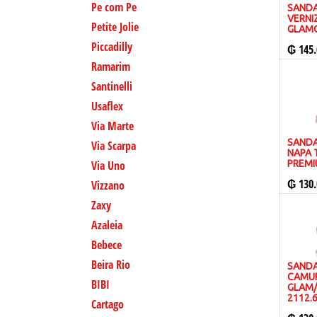
Pe com Pe
SANDA
VERNI
Petite Jolie
GLAMO
Piccadilly
₲
145.
Ramarim
Santinelli
Usaflex
Via Marte
SANDA
Via Scarpa
NAPA 
Via Uno
PREMI
₲
130.
Vizzano
Zaxy
Azaleia
Bebece
Beira Rio
SANDA
CAMU
BIBI
GLAM/
2112.
Cartago