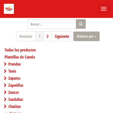
Menú
de
Naveg
Anterior
1
2
Siguiente
Ordenar por
Todos los productos
Plantillas de Canela
Prendas
Tenis
Zapatos
Zapatillas
Zuecos
Sandalias
Chatitas