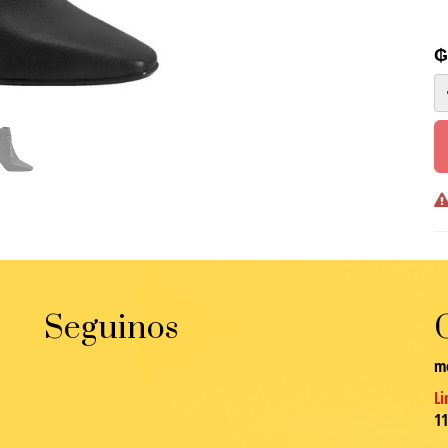
Seguinos
m
Li
1