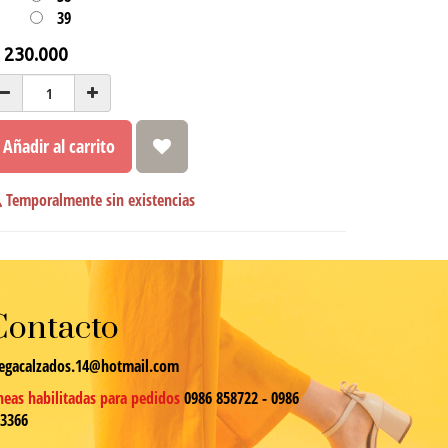
39
₲
230.000
Añadir al carrito
Temporalmente sin existencias
Contacto
egacalzados.14@hotmail.com
neas habilitadas para pedidos
0986 858722 - 0986
13366