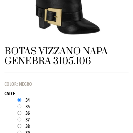
BOTAS VIZZANO NAPA
GENEBRA 3105.106
COLOR
:
NEGRO
CALCE
34
35
36
37
38
39