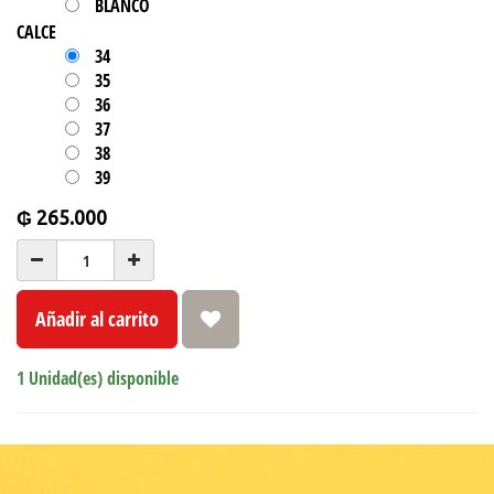
BLANCO
CALCE
34
35
36
37
38
39
₲
265.000
Añadir al carrito
1 Unidad(es) disponible