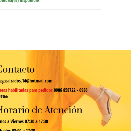
Unidad(es) disponible
Contacto
egacalzados.14@hotmail.com
neas habilitadas para pedidos
0986 858722 - 0986
13366
Horario de Atención
nes a Viernes 07:30 a 17:30
bados 08:00 a 17:30