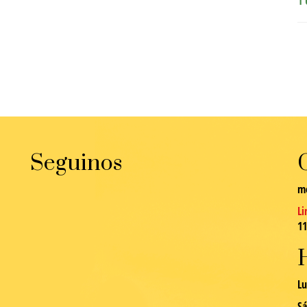
1 
Seguinos
m
Li
1
Lu
Sá