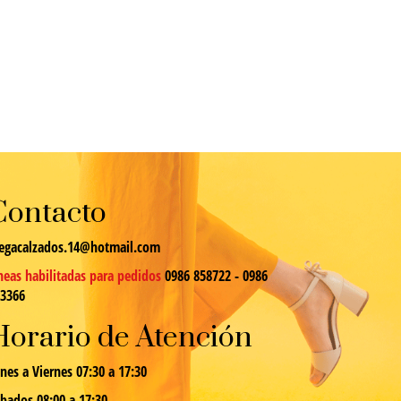
Contacto
egacalzados.14@hotmail.com
neas habilitadas para pedidos
0986 858722 - 0986
13366
Horario de Atención
nes a Viernes 07:30 a 17:30
bados 08:00 a 17:30