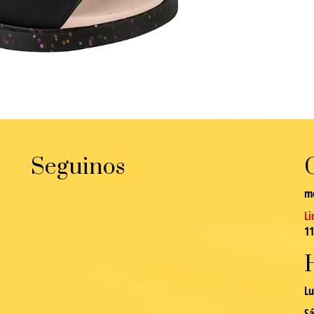
Seguinos
m
Li
1
Lu
Sá