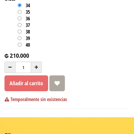
34
35
36
37
38
39
40
₲
210.000
Añadir al carrito
Temporalmente sin existencias