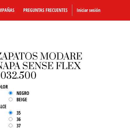
MPAÑAS
PREGUNTAS FRECUENTES
Iniciar sesión
ZAPATOS MODARE
NAPA SENSE FLEX
7032.500
OLOR
NEGRO
BEIGE
ALCE
35
36
37