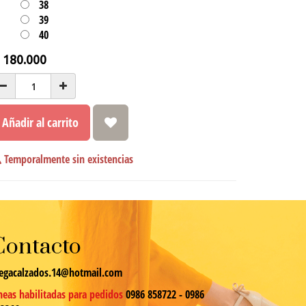
38
39
40
₲
180.000
Añadir al carrito
Temporalmente sin existencias
Contacto
egacalzados.14@hotmail.com
neas habilitadas para pedidos
0986 858722 - 0986