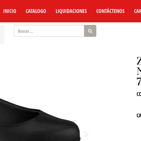
INICIO
CATALOGO
LIQUIDACIONES
CONTÁCTENOS
CA
C
C
Siguiente