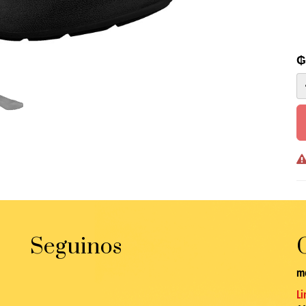
Seguinos
m
Li