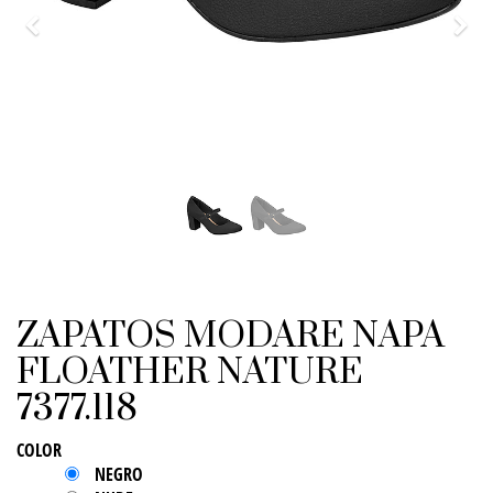
Previo
Sigu
ZAPATOS MODARE NAPA
FLOATHER NATURE
7377.118
COLOR
NEGRO