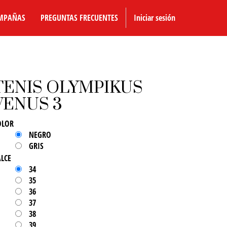
MPAÑAS
PREGUNTAS FRECUENTES
Iniciar sesión
TENIS OLYMPIKUS
VENUS 3
OLOR
NEGRO
GRIS
ALCE
34
35
36
37
38
39