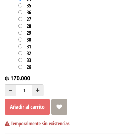
35
36
27
28
29
30
31
32
33
26
₲
170.000
Añadir al carrito
Temporalmente sin existencias