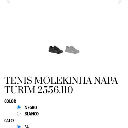
Previo
Sigu
TENIS MOLEKINHA NAPA
TURIM 2556.110
COLOR
NEGRO
BLANCO
CALCE
34