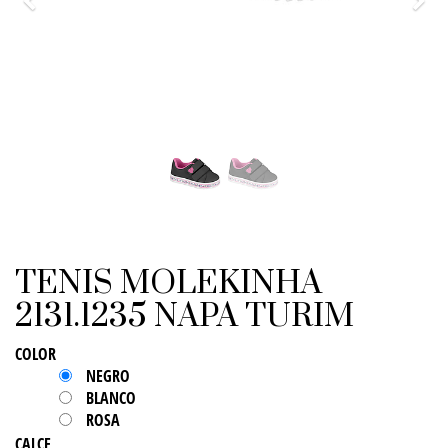
Previo
Sigu
TENIS MOLEKINHA
2131.1235 NAPA TURIM
COLOR
NEGRO
BLANCO
ROSA
CALCE