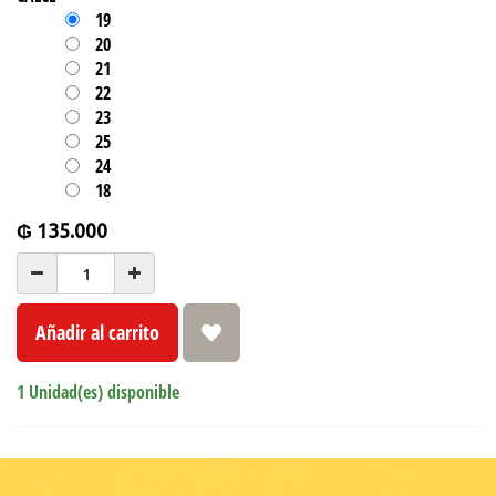
19
20
21
22
23
25
24
18
₲
135.000
Añadir al carrito
1 Unidad(es) disponible