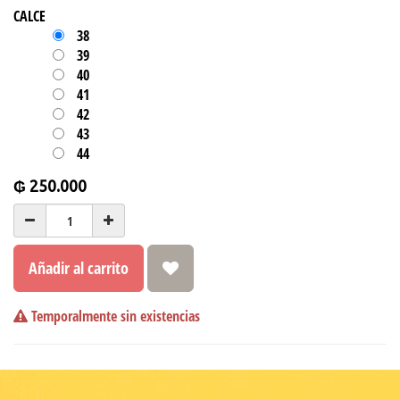
CALCE
38
39
40
41
42
43
44
₲
250.000
Añadir al carrito
Temporalmente sin existencias