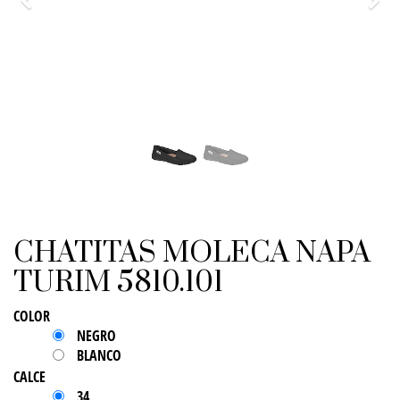
Previo
Sigu
CHATITAS MOLECA NAPA
TURIM 5810.101
COLOR
NEGRO
BLANCO
CALCE
34