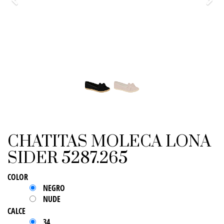
Previo
Sigu
CHATITAS MOLECA LONA
SIDER 5287.265
COLOR
NEGRO
NUDE
CALCE
34