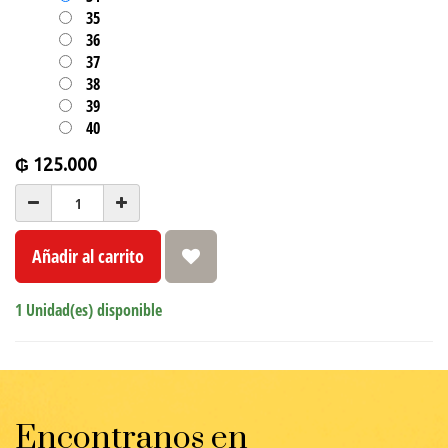
35
36
37
38
39
40
₲
125.000
Añadir al carrito
1 Unidad(es) disponible
Encontranos en