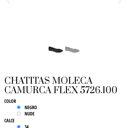
Previo
Sigu
CHATITAS MOLECA
CAMURCA FLEX 5726.100
COLOR
NEGRO
NUDE
CALCE
34