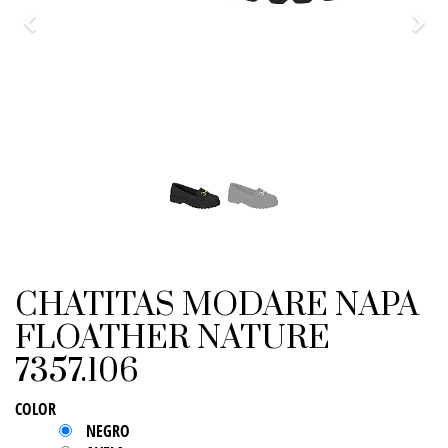
Previo
Sigu
CHATITAS MODARE NAPA
FLOATHER NATURE
7357.106
COLOR
NEGRO